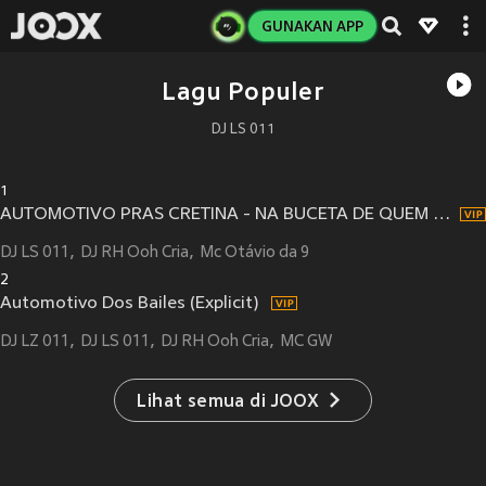
GUNAKAN APP
Lagu Populer
DJ LS 011
1
AUTOMOTIVO PRAS CRETINA - NA BUCETA DE QUEM NAO PRESTA (Explicit)
DJ LS 011
DJ RH Ooh Cria
Mc Otávio da 9
2
Automotivo Dos Bailes (Explicit)
DJ LZ 011
DJ LS 011
DJ RH Ooh Cria
MC GW
Lihat semua di JOOX