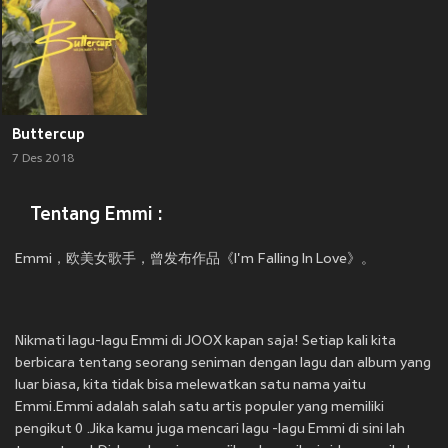
Buttercup
7 Des 2018
Tentang Emmi :
Emmi，欧美女歌手，曾发布作品《I'm Falling In Love》。
Nikmati lagu-lagu Emmi di JOOX kapan saja! Setiap kali kita
berbicara tentang seorang seniman dengan lagu dan album yang
luar biasa, kita tidak bisa melewatkan satu nama yaitu
Emmi.Emmi adalah salah satu artis populer yang memiliki
pengikut 0 .Jika kamu juga mencari lagu -lagu Emmi di sini lah