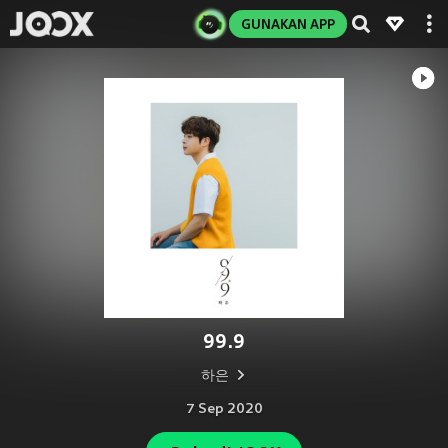
GUNAKAN APP
99.9
하은
7 Sep 2020