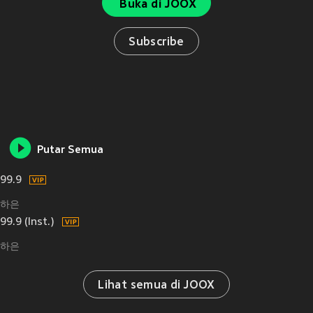
Buka di JOOX
Subscribe
Putar Semua
99.9
하은
99.9 (Inst.)
하은
Lihat semua di JOOX