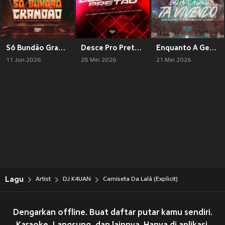
Só Bundão Grandão Arrocha Funk
Desce Pro Pretão (Explicit)
Enquanto A Gente Ta Vivendo (Explicit)
11 Jun 2026
28 Mei 2026
21 Mei 2026
Lagu
Artist
DJ K4UAN
Camiseta Da Lalá (Explicit)
Dengarkan offline. Buat daftar putar kamu sendiri.