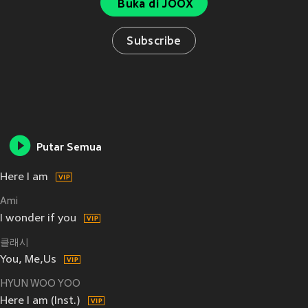
Buka di JOOX
Subscribe
Putar Semua
Here I am
Ami
I wonder if you
클래시
You, Me,Us
HYUN WOO YOO
Here I am (Inst.)