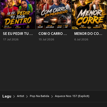
SE EU PEDIR TU JOGA DENTRO (Explicit)
COM O CARRO EM MOVIMENTO (Explicit)
MENOR DO CORRE (Explicit)
17 Jul 2026
15 Jul 2026
6 Jul 2026
Lagu
Artist
Pop Na Batida
Aquece Nos 157 (Explicit)