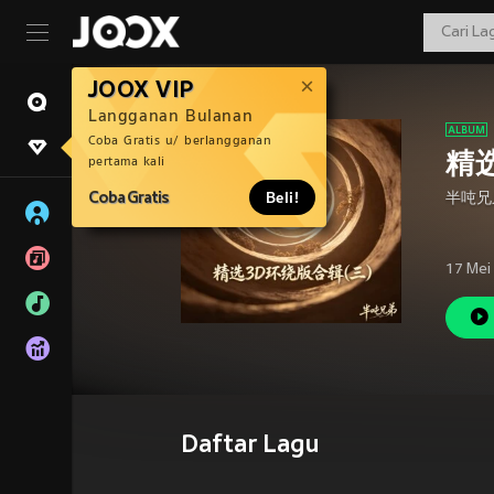
JOOX VIP
Langganan Bulanan
Coba Gratis u/ berlangganan
精
pertama kali
Coba Gratis
Beli!
半吨兄
17 Mei
Daftar Lagu