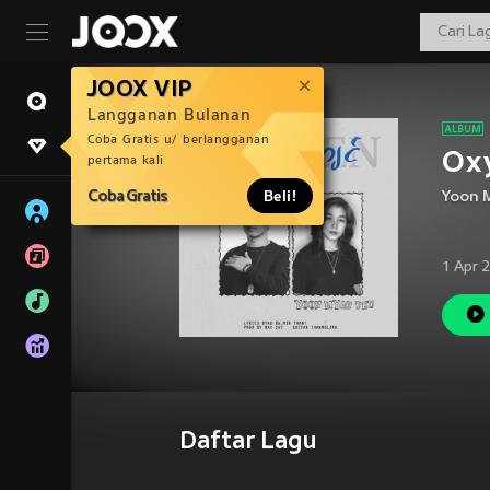
JOOX VIP
Langganan Bulanan
Coba Gratis u/ berlangganan
Ox
pertama kali
Coba Gratis
Beli!
Yoon 
1 Apr 
Daftar Lagu