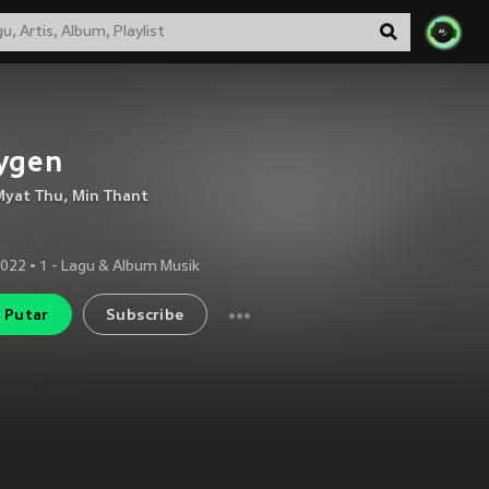
ygen
Myat Thu
,
Min Thant
2022
•
1
- Lagu & Album Musik
Putar
Subscribe