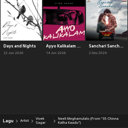
Days and Nights
Ayyo Kalikalam (From Illu)
Sanchari Sanchari (From "Sarangapani Jathakam")
22 Jun 2026
14 Jun 2026
2 Des 2024
Vivek
Neeli Meghamulalo (From "35 Chinna
Lagu
Artist
Sagar
Katha Kaadu")