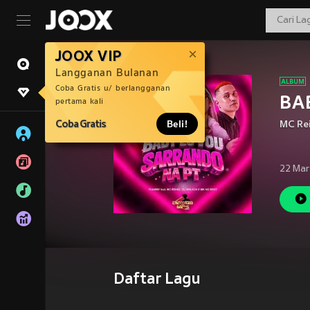
JOOX VIP
Langganan Bulanan
Coba Gratis u/ berlangganan
BA
pertama kali
Coba Gratis
Beli!
MC Re
22 Mar
Daftar Lagu