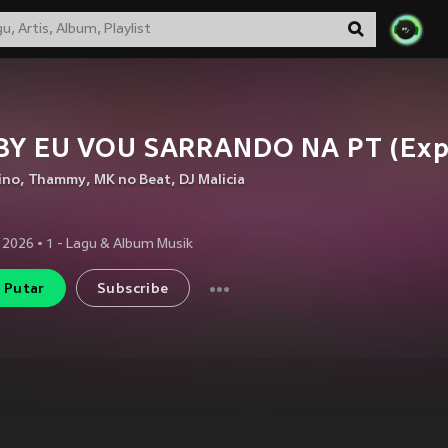
BY EU VOU SARRANDO NA PT (Expl
ino
,
Thammy
,
MK no Beat
,
DJ Malicia
 2026
•
1
- Lagu & Album Musik
Putar
Subscribe