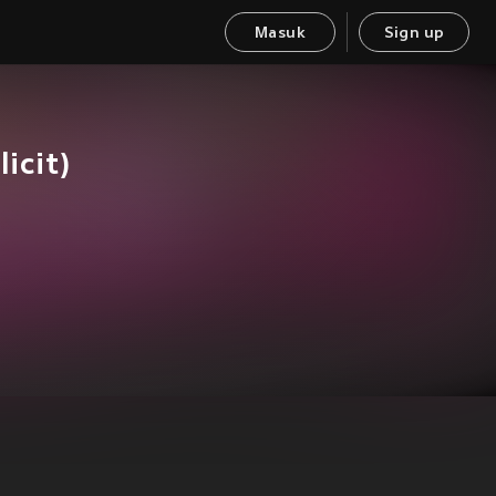
Masuk
Sign up
icit)