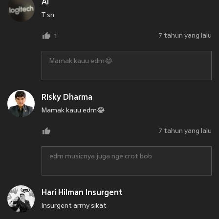
Ai
T sn
7 tahun yang lalu
1
Mamak kauu edm😂
Risky Dharma
Mamak kauu edm😂
7 tahun yang lalu
edm musicnya juga nge crot bob
Hari Hilman Insurgent
Insurgent army sikat