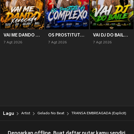
VAI ME DANDO XERECADA (Explicit)
OS PROSTITUTO DO COMPLEXO (Explicit)
VAI DJ DO BAILE (Explicit)
7 Agt 2026
7 Agt 2026
7 Agt 2026
Lagu
Artist
Gelado No Beat
TRANSA EMBREAGADA (Explicit)
Dengarkan offline. Buat daftar putar kamu sendiri.