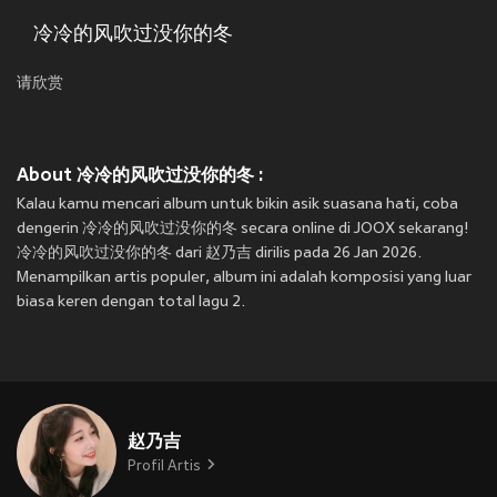
冷冷的风吹过没你的冬
请欣赏
About 冷冷的风吹过没你的冬 :
Kalau kamu mencari album untuk bikin asik suasana hati, coba
dengerin 冷冷的风吹过没你的冬 secara online di JOOX sekarang!
冷冷的风吹过没你的冬 dari 赵乃吉 dirilis pada 26 Jan 2026.
Menampilkan artis populer, album ini adalah komposisi yang luar
biasa keren dengan total lagu 2.
赵乃吉
Profil Artis