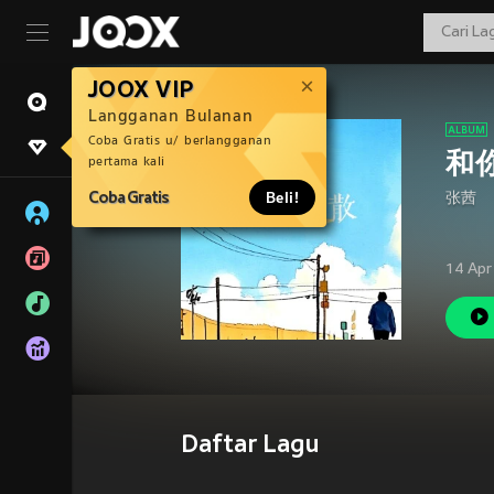
JOOX VIP
Langganan Bulanan
Coba Gratis u/ berlangganan
和
pertama kali
Coba Gratis
Beli!
张茜
14 Apr
Daftar Lagu