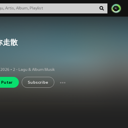
你走散
 2026
•
2
- Lagu & Album Musik
Putar
Subscribe