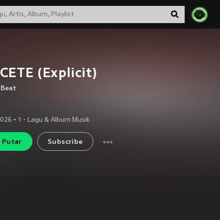
ETE (Explicit)
 Beat
2026
•
1
- Lagu & Album Musik
Putar
Subscribe