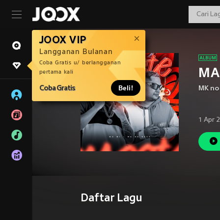
JOOX VIP
Langganan Bulanan
Coba Gratis u/ berlangganan
MAC
pertama kali
Coba Gratis
Beli!
MK no
1 Apr 
Daftar Lagu