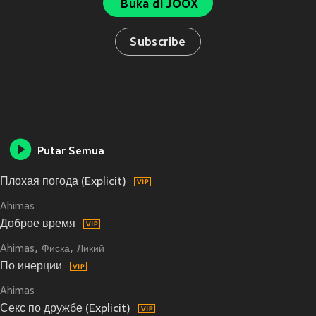
Buka di JOOX
Subscribe
Putar Semua
Плохая погода (Explicit)
Ahimas
Доброе время
Ahimas
Фиска
Ликий
По инерции
Ahimas
Секс по дружбе (Explicit)