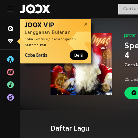
JOOX VIP
Langganan Bulanan
Coba Gratis u/ berlangganan
Spe
pertama kali
4
Coba Gratis
Beli!
Geca 
25 Des
Daftar Lagu