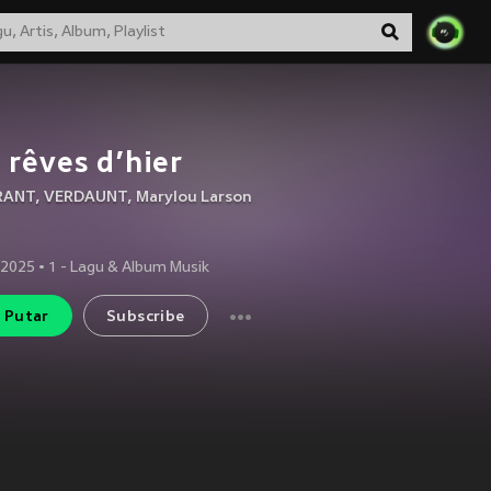
 rêves d’hier
RANT
,
VERDAUNT
,
Marylou Larson
 2025
•
1
- Lagu & Album Musik
Putar
Subscribe