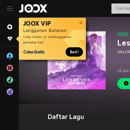
JOOX VIP
Langganan Bulanan
Coba Gratis u/ berlangganan
Les
pertama kali
Coba Gratis
Beli!
VALO
22 Jun
Daftar Lagu