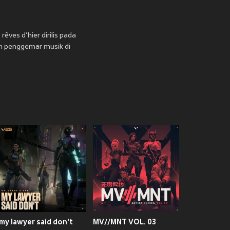
ves d’hier dirilis pada
leh penggemar musik di
my lawyer said don't
MV//MNT VOL. 03