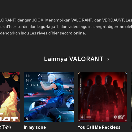
.VALORANT) dengan JOOX. Menampilkan VALORANT, dan VERDAUNT, Les rê
s d’hier terdiri dari lagu-lagu 1, dan video lagu ini sangat digemari o
dengarkan lagu Les rêves d’hier secara online.
Lainnya VALORANT
一发千钧)
in my zone
You Call Me Reckless