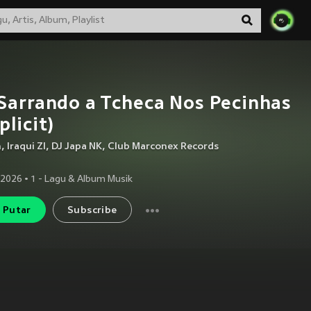
Sarrando a Tcheca Nos Pecinhas
plicit)
n
,
Iraqui Zl
,
DJ Japa NK
,
Club Marconex Records
 2026
•
1
- Lagu & Album Musik
Putar
Subscribe