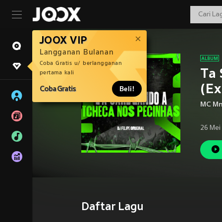
JOOX VIP
Langganan Bulanan
Coba Gratis u/ berlangganan
Ta 
pertama kali
(Ex
Coba Gratis
Beli!
MC M
26 Mei
Daftar Lagu