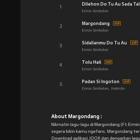
Dilehon Do Tu Au Sada Ta
1
Ermin Simbolon
Margondang
2
Ermin Simbolon
Sidalianmu Do Tu Au
3
Ermin Simbolon
Tolu Hali
4
Ermin Simbolon
Padan Si Ingoton
5
Ermin Simbolon
Hotmân
About Margondang :
Nikmatin lagu-lagu di Margondang (Ft.Ermi
segera bikin kamu ngefans. Margondang terdir
Download aplikasi JOOX dan dengarkan lagu