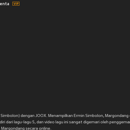
lenta
n Simbolon) dengan JOOX. Menampilkan Ermin Simbolon, Margondang di
i dari lagu-lagu 5, dan video lagu ini sangat digemari oleh penggemar
 Margondang secara online.