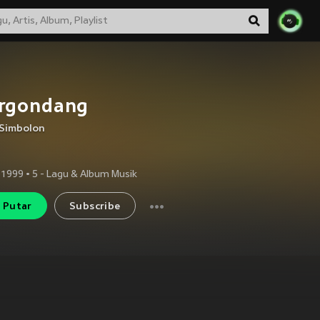
rgondang
 Simbolon
 1999
•
5
- Lagu & Album Musik
Putar
Subscribe