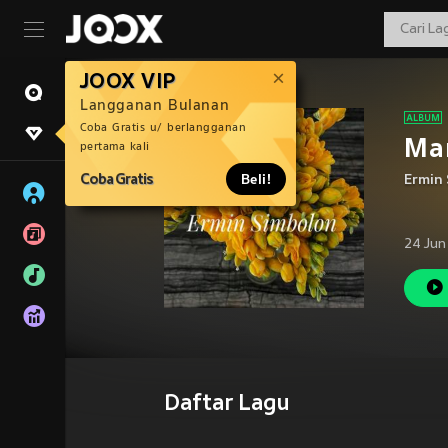
JOOX VIP
Langganan Bulanan
Coba Gratis u/ berlangganan
Ma
pertama kali
Coba Gratis
Beli!
Ermin
24 Jun
Daftar Lagu