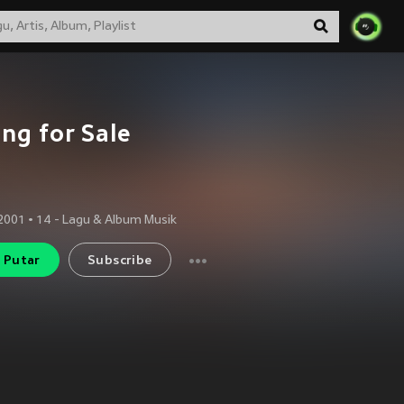
ng for Sale
2001
•
14
- Lagu & Album Musik
Putar
Subscribe