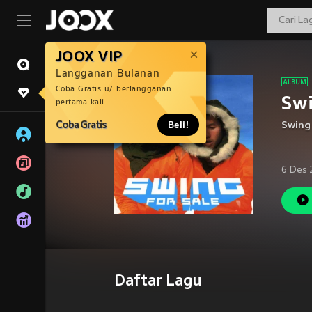
JOOX VIP
Langganan Bulanan
Coba Gratis u/ berlangganan
Swi
pertama kali
Coba Gratis
Beli!
Swing
6 Des 
Daftar Lagu