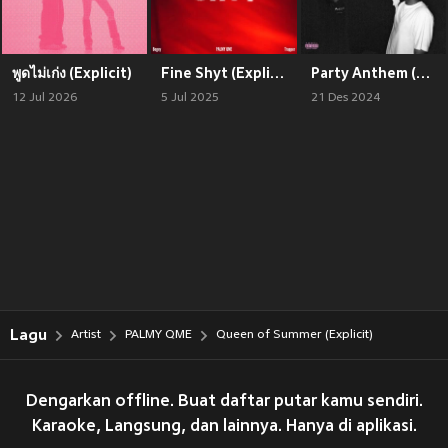
พูดไม่เก่ง (Explicit)
Fine Shyt (Explicit)
Party Anthem (Explicit)
12 Jul 2026
5 Jul 2025
21 Des 2024
Lagu
Artist
PALMY QME
Queen of Summer (Explicit)
Dengarkan offline. Buat daftar putar kamu sendiri.
Karaoke, Langsung, dan lainnya. Hanya di aplikasi.