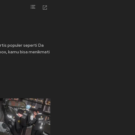
tis populer seperti Da
 Joox, kamu bisa menikmati