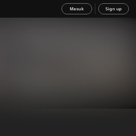
Masuk
Sign up