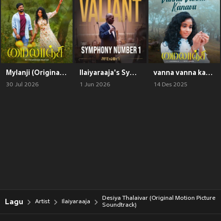
Mylanji (Original Motion Picture Soundtrack)
Ilaiyaraaja's Symphony Number 1 - Valiant
vanna vanna kanavu (From "Mylanji")
30 Jul 2026
1 Jun 2026
14 Des 2025
Desiya Thalaivar (Original Motion Picture
Lagu
Artist
Ilaiyaraaja
Soundtrack)