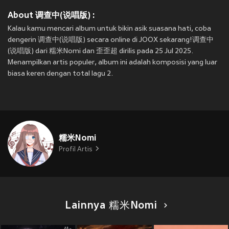
About 调查中(说唱版) :
Kalau kamu mencari album untuk bikin asik suasana hati, coba
dengerin 调查中(说唱版) secara online di JOOX sekarang!调查中
(说唱版) dari 糯米Nomi dan 歪歪超 dirilis pada 25 Jul 2025.
Menampilkan artis populer, album ini adalah komposisi yang luar
biasa keren dengan total lagu 2.
糯米Nomi
Profil Artis
Lainnya 糯米Nomi