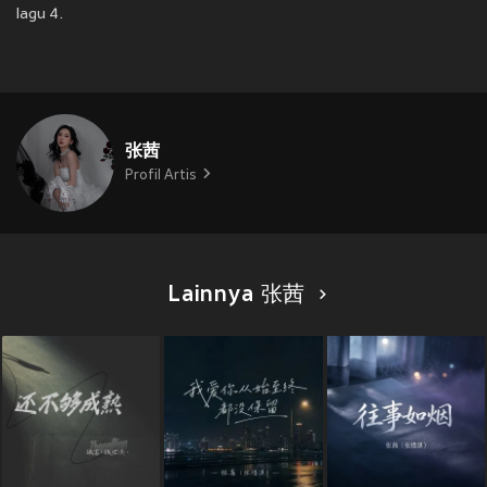
lagu 4.
张茜
Profil Artis
Lainnya 张茜