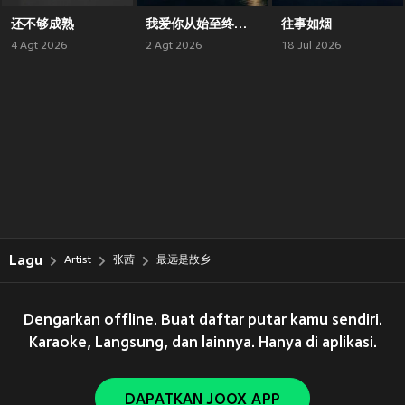
还不够成熟
我爱你从始至终都没保留
往事如烟
4 Agt 2026
2 Agt 2026
18 Jul 2026
Lagu
Artist
张茜
最远是故乡
Dengarkan offline. Buat daftar putar kamu sendiri.
Karaoke, Langsung, dan lainnya. Hanya di aplikasi.
DAPATKAN JOOX APP