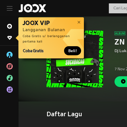
JOOX VIP
Langganan Bulanan
Coba Gratis u/ berlangganan
ZN 
pertama kali
Coba Gratis
Beli!
Dj Luk
7 Nov 
Daftar Lagu