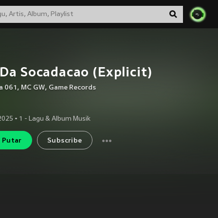
Da Socadacao (Explicit)
a 061
,
MC GW
,
Game Records
2025
•
1
- Lagu & Album Musik
Putar
Subscribe