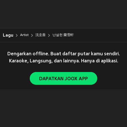
Lagu
Artist
沈圭善
난설헌 蘭雪軒
Dengarkan offline. Buat daftar putar kamu sendiri.
Karaoke, Langsung, dan lainnya. Hanya di aplikasi.
DAPATKAN JOOX APP
Copyright © 2011-
2026
Tencent. All Rights Reserved