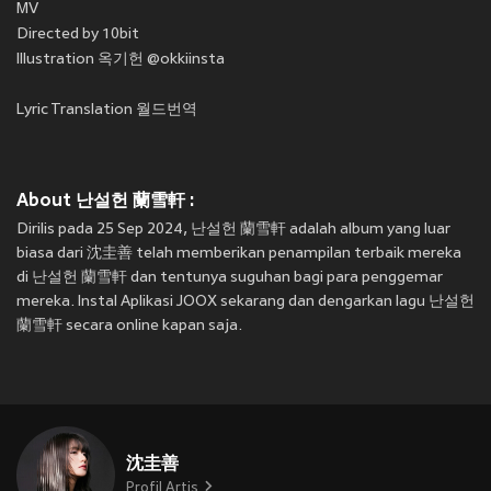
MV
Directed by 10bit
Illustration 옥기헌 @okkiinsta
Lyric Translation 월드번역
About 난설헌 蘭雪軒 :
Dirilis pada 25 Sep 2024, 난설헌 蘭雪軒 adalah album yang luar
biasa dari 沈圭善 telah memberikan penampilan terbaik mereka
di 난설헌 蘭雪軒 dan tentunya suguhan bagi para penggemar
mereka. Instal Aplikasi JOOX sekarang dan dengarkan lagu 난설헌
蘭雪軒 secara online kapan saja.
沈圭善
Profil Artis