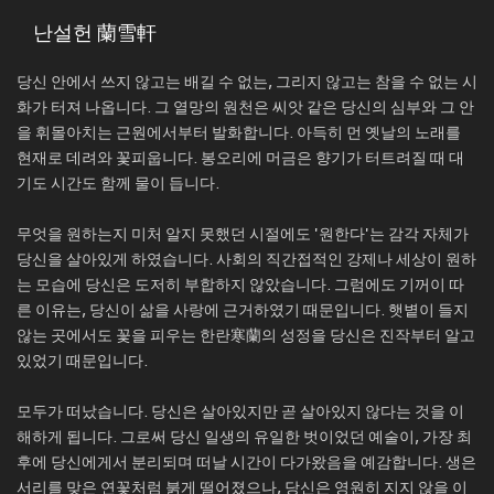
난설헌 蘭雪軒
당신 안에서 쓰지 않고는 배길 수 없는, 그리지 않고는 참을 수 없는 시
화가 터져 나옵니다. 그 열망의 원천은 씨앗 같은 당신의 심부와 그 안
을 휘몰아치는 근원에서부터 발화합니다. 아득히 먼 옛날의 노래를
현재로 데려와 꽃피웁니다. 봉오리에 머금은 향기가 터트려질 때 대
기도 시간도 함께 물이 듭니다.
무엇을 원하는지 미처 알지 못했던 시절에도 '원한다'는 감각 자체가
당신을 살아있게 하였습니다. 사회의 직간접적인 강제나 세상이 원하
는 모습에 당신은 도저히 부합하지 않았습니다. 그럼에도 기꺼이 따
른 이유는, 당신이 삶을 사랑에 근거하였기 때문입니다. 햇볕이 들지
않는 곳에서도 꽃을 피우는 한란寒蘭의 성정을 당신은 진작부터 알고
있었기 때문입니다.
모두가 떠났습니다. 당신은 살아있지만 곧 살아있지 않다는 것을 이
해하게 됩니다. 그로써 당신 일생의 유일한 벗이었던 예술이, 가장 최
후에 당신에게서 분리되며 떠날 시간이 다가왔음을 예감합니다. 생은
서리를 맞은 연꽃처럼 붉게 떨어졌으나, 당신은 영원히 지지 않을 이