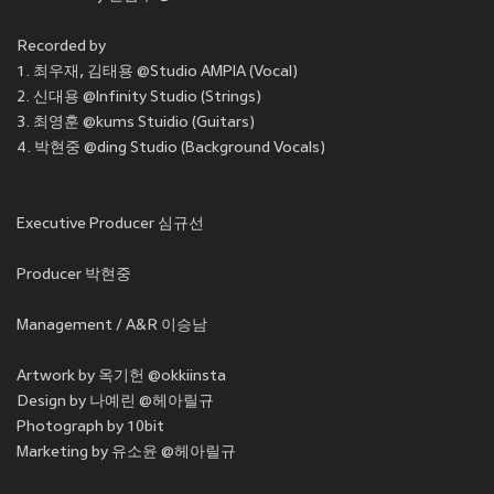
Recorded by
1. 최우재, 김태용 @Studio AMPIA (Vocal)
2. 신대용 @Infinity Studio (Strings)
3. 최영훈 @kums Stuidio (Guitars)
4. 박현중 @ding Studio (Background Vocals)
Executive Producer 심규선
Producer 박현중
Management / A&R 이승남
Artwork by 옥기헌 @okkiinsta
Design by 나예린 @헤아릴규
Photograph by 10bit
Marketing by 유소윤 @헤아릴규