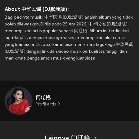
About 中华民谣 (DJ默涵版) :
Bagi pecinta musik, 中华民谣 (DJ默涵版) adalah album yang tidak
boleh dilewatkan.Dirilis pada 25 Apr 2026, 中华民谣 (DJ默涵版)
menampilkan artis populer seperti 闫辽艳 .Album ini terdiri dari
lagu-lagu 2, dengan masing-masing menampilkan alur cerita
yang luar biasa.Di Joox, kamu bisa menikmati lagu-lagu 中华民谣
(DJ默涵版) dengan lirik dan video musik berkualitas tinggi, dan
menikmati pengalaman musik yang luar biasa.
闫辽艳
Profil Artis
Lainnya 闫辽艳