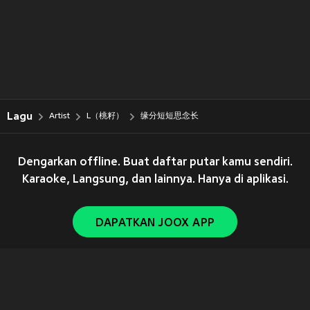
Lagu
Artist
L（桃籽）
缘分短短思念长
Dengarkan offline. Buat daftar putar kamu sendiri.
Karaoke, Langsung, dan lainnya. Hanya di aplikasi.
DAPATKAN JOOX APP
Copyright © 2011-
2026
Tencent. All Rights Reserved