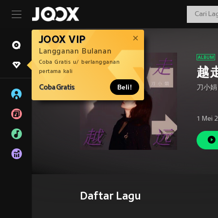
JOOX VIP
Langganan Bulanan
Coba Gratis u/ berlangganan
越
pertama kali
Coba Gratis
Beli!
刀小娟
1 Mei 
Daftar Lagu