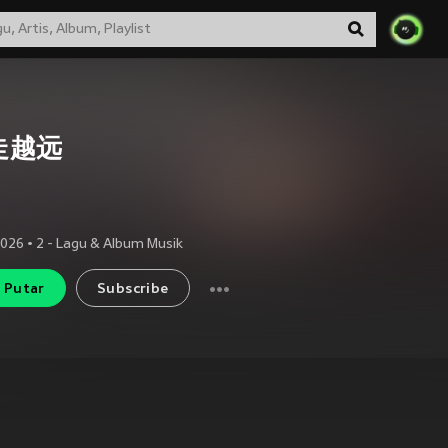
走越远
2026
•
2
- Lagu & Album Musik
Putar
Subscribe