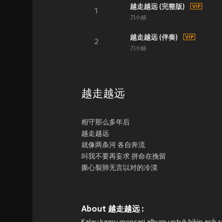
越走越远 (完整版)
1
刀小娟
越走越远 (伴奏)
2
刀小娟
越走越远
相守那么多年后
越走越远
就像两条河 各自奔流
叫我不要再妄求 拼命在挽留
撕心裂肺无言以对的冷漠
About 越走越远 :