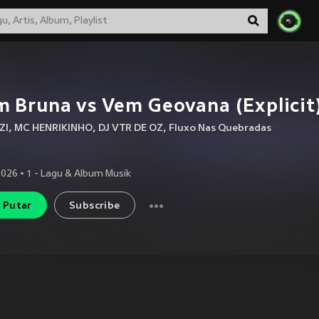
 Bruna vs Vem Geovana (Explicit
Zl
,
MC HENRIKINHO
,
DJ VTR DE OZ
,
Fluxo Nas Quebradas
2026
•
1
- Lagu & Album Musik
Putar
Subscribe