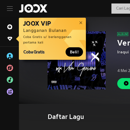
JOOX VIP
Langganan Bulanan
Coba Gratis u/ berlangganan
Vem
pertama kali
Coba Gratis
Beli!
Iraqui 
4 Mei 
Daftar Lagu