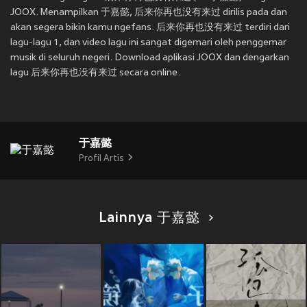
JOOX. Menampilkan 于嘉懿, 后来你再也没有来过 dirilis pada
dan
akan segera bikin kamu ngefans. 后来你再也没有来过 terdiri dari
lagu-lagu 1, dan video lagu ini sangat digemari oleh penggemar
musik di seluruh negeri. Download aplikasi JOOX dan dengarkan
lagu 后来你再也没有来过 secara online.
于嘉懿
Profil Artis
Lainnya 于嘉懿