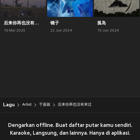
后来你再也没有来过2.0
镜子
孤岛
16 Mei 2025
22 Jun 2024
19 Jun 2024
Lagu
Artist
于嘉懿
后来你再也没有来过
Dengarkan offline. Buat daftar putar kamu sendiri.
Karaoke, Langsung, dan lainnya. Hanya di aplikasi.