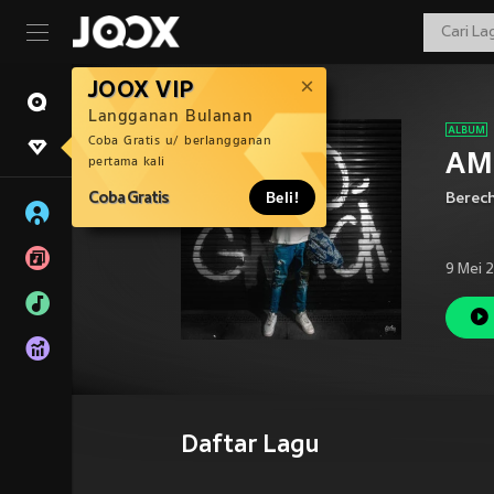
JOOX VIP
Langganan Bulanan
Coba Gratis u/ berlangganan
AM 
pertama kali
Coba Gratis
Beli!
Berec
9 Mei 
Daftar Lagu