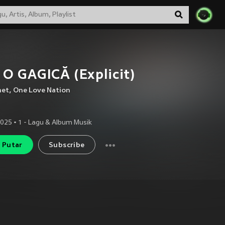
O GAGICĂ (Explicit)
het
,
One Love Nation
2025
•
1
- Lagu & Album Musik
Putar
Subscribe