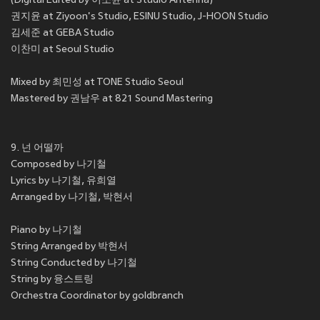
(Digital Edited by 이소윤 at Studio Antenna)
권지윤 at Ziyoon's Studio, ESINU Studio, J-HOON Studio
김세준 at GEBA Studio
이찬미 at Seoul Studio
Mixed by 최민성 at TONE Studio Seoul
Mastered by 권남우 at 821 Sound Mastering
9. 넌 어떨까
Composed by 나기철
Lyrics by 나기철, 유희열
Arranged by 나기철, 박현서
Piano by 나기철
String Arranged by 박현서
String Conducted by 나기철
String by 융스트링
Orchestra Coordinator by goldbranch