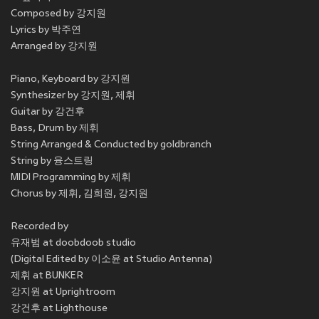
Composed by 강지원
Lyrics by 박주연
Arranged by 강지원
Piano, Keyboard by 강지원
Synthesizer by 강지원, 제휘
Guitar by 강건후
Bass, Drum by 제휘
String Arranged & Conducted by goldbranch
String by 융스트링
MIDI Programming by 제휘
Chorus by 제휘, 김희원, 강지원
Recorded by
유재범 at doobdoob studio
(Digital Edited by 이소윤 at Studio Antenna)
제휘 at BUNKER
강지원 at Uprightroom
강건후 at Lighthouse