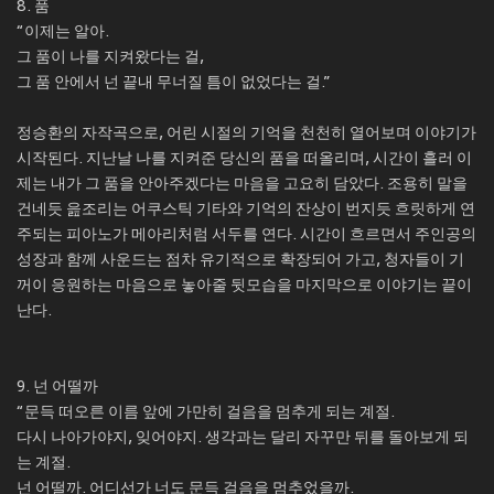
8. 품
“이제는 알아.
그 품이 나를 지켜왔다는 걸,
그 품 안에서 넌 끝내 무너질 틈이 없었다는 걸.”
정승환의 자작곡으로, 어린 시절의 기억을 천천히 열어보며 이야기가
시작된다. 지난날 나를 지켜준 당신의 품을 떠올리며, 시간이 흘러 이
제는 내가 그 품을 안아주겠다는 마음을 고요히 담았다. 조용히 말을
건네듯 읊조리는 어쿠스틱 기타와 기억의 잔상이 번지듯 흐릿하게 연
주되는 피아노가 메아리처럼 서두를 연다. 시간이 흐르면서 주인공의
성장과 함께 사운드는 점차 유기적으로 확장되어 가고, 청자들이 기
꺼이 응원하는 마음으로 놓아줄 뒷모습을 마지막으로 이야기는 끝이
난다.
9. 넌 어떨까
“문득 떠오른 이름 앞에 가만히 걸음을 멈추게 되는 계절.
다시 나아가야지, 잊어야지. 생각과는 달리 자꾸만 뒤를 돌아보게 되
는 계절.
넌 어떨까. 어디선가 너도 문득 걸음을 멈추었을까.