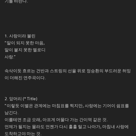
기를 바란다.
1. 사랑이라 불린
“말이 되지 못한 마음,
말이 붙지 못한 멜로디
사랑.”
속삭이듯 흐르는 건반과 스트링의 선율 위로 정승환의 부드러운 허밍
이 더해진 연주곡이다.
2. 앞머리 (* Title)
“이렇듯 이별은 관계에는 마침표를 찍지만, 사랑에는 기어이 쉼표를
남긴다.
이를테면 조금 오래, 아프게 머물다 가는 간이역 같은 것.
언제가 될지는 몰라도 언젠가 다시 훌훌 털고 나아가, 마침내 사랑에
도착하고야 마는 것.