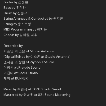
Guitar by 조창현
Bass by 우현하
Drum by 신승규
String Arranged & Conducted by 권지윤
String by 융스트링
MIDI Programming by 권지윤
Chorus by 김희원, 제휘
Recorded by
지승남, 이소윤 at Studio Antenna
(Digital Edited by 이소윤 at Studio Antenna)
권지윤, 조창현 at Ziyoon's Studio
이창선 at Prelude Sound
이찬미 at Seoul Studio
제휘 at BUNKER
Mixed by 최민성 at TONE Studio Seoul
Mastered by 권남우 at 821 Sound Mastering