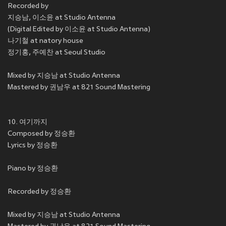
Recorded by
지승남, 이소윤 at Studio Antenna
(Digital Edited by 이소윤 at Studio Antenna)
나기철 at natory house
정기홍, 주예찬 at Seoul Studio
Mixed by 지승남 at Studio Antenna
Mastered by 권남우 at 821 Sound Mastering
10. 여기까지
Composed by 정승환
Lyrics by 정승환
Piano by 정승환
Recorded by 정승환
Mixed by 지승남 at Studio Antenna