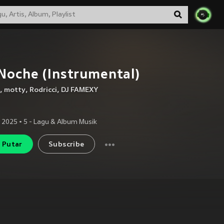
Noche (Instrumental)
,
motty
,
Rodricci
,
DJ FAMEXY
 2025
•
5
- Lagu & Album Musik
Putar
Subscribe