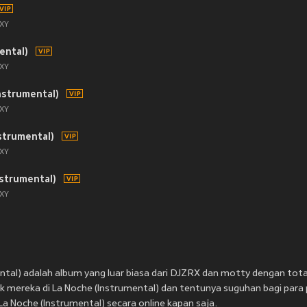
XY
ental)
XY
nstrumental)
XY
strumental)
XY
strumental)
XY
ental) adalah album yang luar biasa dari DJZRX dan motty dengan tota
 mereka di La Noche (Instrumental) dan tentunya suguhan bagi para
a Noche (Instrumental) secara online kapan saja.