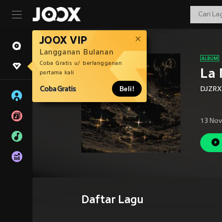
JOOX VIP
Langganan Bulanan
Coba Gratis u/ berlangganan
La 
pertama kali
Coba Gratis
Beli!
DJZRX
13 Nov
Daftar Lagu