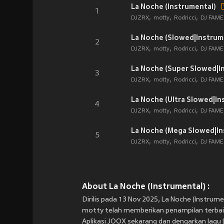
La Noche (Instrumental)
1
DJZRX
motty
Rodricci
DJ FAME
La Noche (Slowed|Instrum
2
DJZRX
motty
Rodricci
DJ FAME
La Noche (Super Slowed|I
3
DJZRX
motty
Rodricci
DJ FAME
La Noche (Ultra Slowed|In
4
DJZRX
motty
Rodricci
DJ FAME
La Noche (Mega Slowed|In
5
DJZRX
motty
Rodricci
DJ FAME
About La Noche (Instrumental) :
Dirilis pada 13 Nov 2025, La Noche (Instrum
motty telah memberikan penampilan terbaik
Aplikasi JOOX sekarang dan dengarkan lagu L