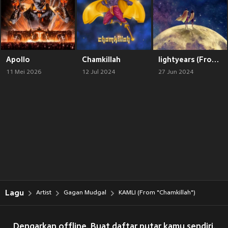
Apollo
Chamkillah
lightyears (From "Chamkillah")
11 Mei 2026
12 Jul 2024
27 Jun 2024
Lagu
Artist
Gagan Mudgal
KAMLI (From "Chamkillah")
Dengarkan offline. Buat daftar putar kamu sendiri.