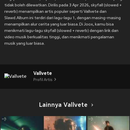
tidak boleh dilewatkan.Dirilis pada 3 Apr 2026, skyfall (slowed +
reverb) menampilkan artis populer seperti Vallvete dan
Slawd.Album ini terdiri dari lagu-lagu 1, dengan masing-masing
menampilkan alur cerita yang luar biasa.Di Joox, kamu bisa
menikmati lagu-lagu skyfall (slowed + reverb) dengan lirik dan
video musik berkualitas tinggi, dan menikmati pengalaman
musik yang luar biasa.
Vallvete
Profil Artis
Lainnya Vallvete