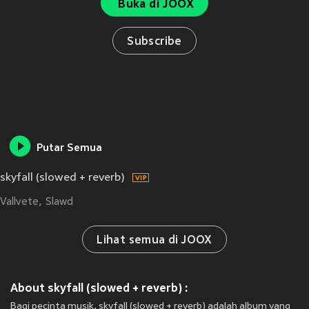
Buka di JOOX
Subscribe
Putar Semua
skyfall (slowed + reverb)
Vallvete
Slawd
Lihat semua di JOOX
About skyfall (slowed + reverb) :
Bagi pecinta musik, skyfall (slowed + reverb) adalah album yang