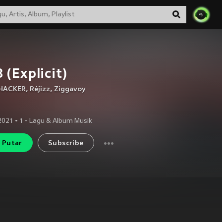
 (Explicit)
HACKER
,
Réjizz
,
Ziggavoy
2021
•
1
- Lagu & Album Musik
Putar
Subscribe