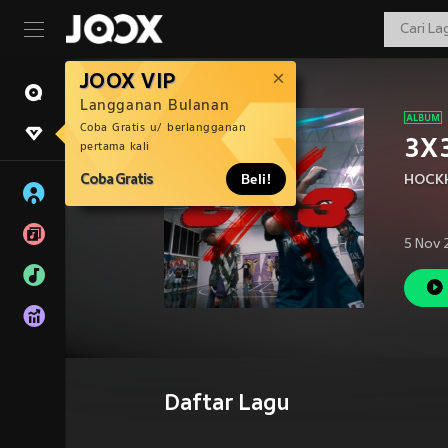
JOOX VIP
Langganan Bulanan
Coba Gratis u/ berlangganan
3X3
pertama kali
Coba Gratis
Beli!
HOCK
5 Nov 
Daftar Lagu