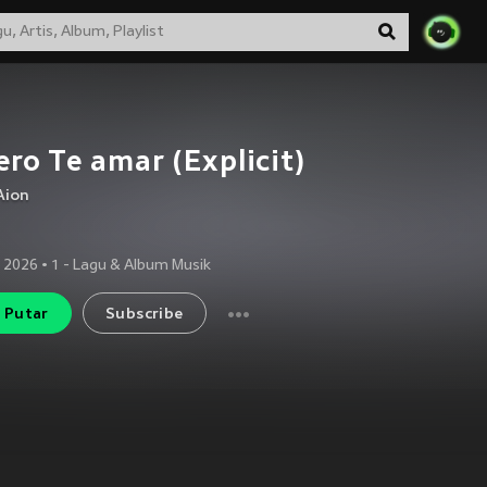
ro Te amar (Explicit)
Aion
 2026
•
1
- Lagu & Album Musik
Putar
Subscribe