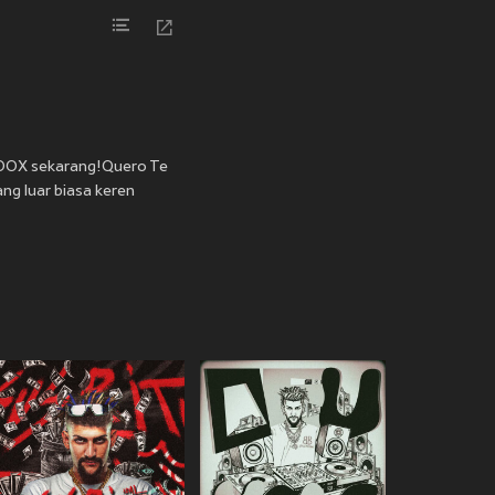
i JOOX sekarang!Quero Te
ang luar biasa keren