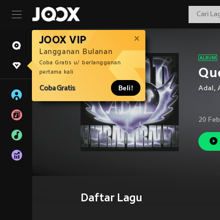
JOOX VIP
Langganan Bulanan
Coba Gratis u/ berlangganan
Que
pertama kali
Coba Gratis
Beli!
Adal
,
20 Feb
Daftar Lagu