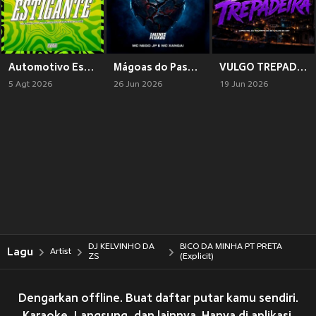
Automotivo Estigante
Mágoas do Passado (Explicit)
VULGO TREPADEIRA (Explicit)
5 Agt 2026
26 Jun 2026
19 Jun 2026
DJ KELVINHO DA
BICO DA MINHA PT PRETA
Lagu
Artist
ZS
(Explicit)
Dengarkan offline. Buat daftar putar kamu sendiri.