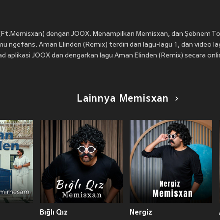
x) (Ft.Memisxan) dengan JOOX. Menampilkan Memisxan, dan Şebnem To
u ngefans. Aman Elinden (Remix) terdiri dari lagu-lagu 1, dan video la
d aplikasi JOOX dan dengarkan lagu Aman Elinden (Remix) secara onli
Lainnya Memisxan
Bığlı Qız
Nergiz