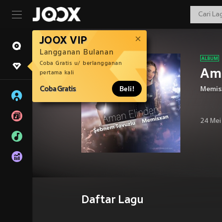
JOOX VIP
Langganan Bulanan
Coba Gratis u/ berlangganan
Am
pertama kali
Coba Gratis
Beli!
Memis
24 Mei
Daftar Lagu