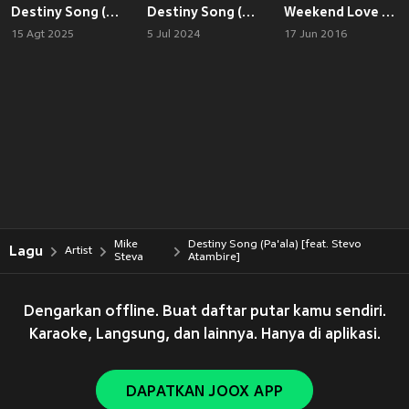
Destiny Song (Gledd Remix)
Destiny Song (Remixes)
Weekend Love (Louie Vega Remixes)
15 Agt 2025
5 Jul 2024
17 Jun 2016
Mike
Destiny Song (Pa'ala) [feat. Stevo
Lagu
Artist
Steva
Atambire]
Dengarkan offline. Buat daftar putar kamu sendiri.
Karaoke, Langsung, dan lainnya. Hanya di aplikasi.
DAPATKAN JOOX APP