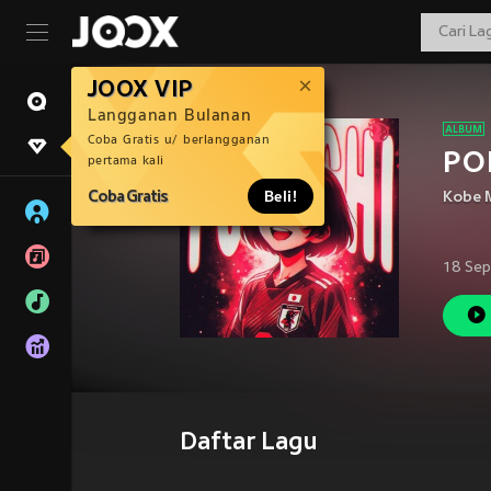
JOOX VIP
Langganan Bulanan
Coba Gratis u/ berlangganan
PO
pertama kali
Coba Gratis
Beli!
Kobe 
18 Sep
Daftar Lagu