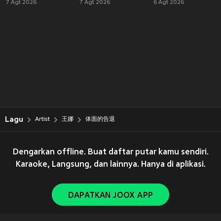
7 Agt 2026
7 Agt 2026
6 Agt 2026
Lagu
Artist
王娜
体面的告退
Dengarkan offline. Buat daftar putar kamu sendiri.
Karaoke, Langsung, dan lainnya. Hanya di aplikasi.
DAPATKAN JOOX APP