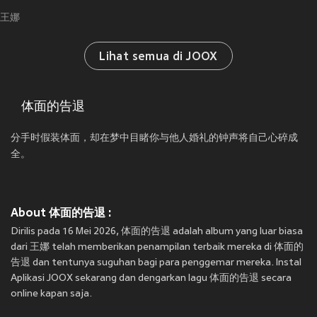
王娜
Lihat semua di JOOX
体面的告退
分手时假装体面，却在梦中目睹你与他人婚礼的钟声将自己心碎成
全。
About 体面的告退 :
Dirilis pada 16 Mei 2026, 体面的告退 adalah album yang luar biasa
dari 王娜 telah memberikan penampilan terbaik mereka di 体面的
告退 dan tentunya suguhan bagi para penggemar mereka. Instal
Aplikasi JOOX sekarang dan dengarkan lagu 体面的告退 secara
online kapan saja.