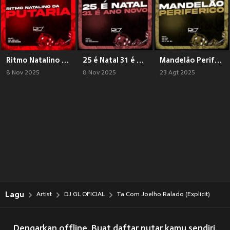
Ritmo Natalino da Putaria (Explicit)
25 é Natal 31 é Ano Novo (Explicit)
Mandelão Periférico (Explicit)
8 Nov 2025
8 Nov 2025
23 Agt 2025
Lagu
Artist
DJ GL OFICIAL
Ta Com Joelho Ralado (Explicit)
Dengarkan offline. Buat daftar putar kamu sendiri.