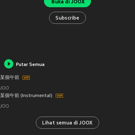
Buka di JOOX
Subscribe
Putar Semua
某個午前
JOO
某個午前 (Instrumental)
JOO
Lihat semua di JOOX