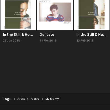
In the Still & Homespun Pt. III - EP
Delicate
In the Still & Homespun, Pt. II - EP
29 Jun 2018
11 Mei 2018
23 Feb 2018
Lagu
Artist
Alex G
My My My!