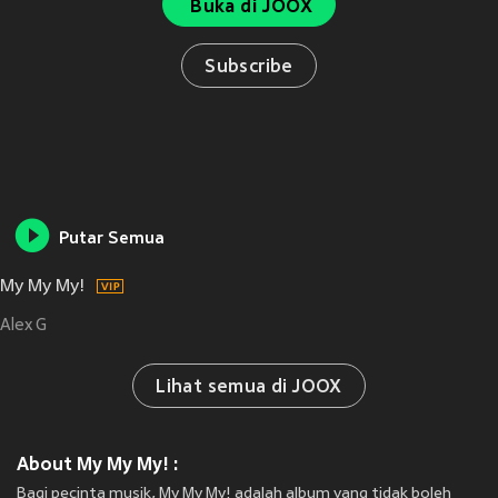
Buka di JOOX
Subscribe
Putar Semua
My My My!
Alex G
Lihat semua di JOOX
About My My My! :
Bagi pecinta musik, My My My! adalah album yang tidak boleh