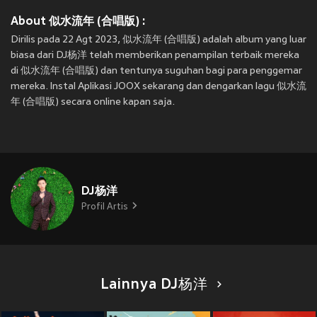
About 似水流年 (合唱版) :
Dirilis pada 22 Agt 2023, 似水流年 (合唱版) adalah album yang luar
biasa dari DJ杨洋 telah memberikan penampilan terbaik mereka
di 似水流年 (合唱版) dan tentunya suguhan bagi para penggemar
mereka. Instal Aplikasi JOOX sekarang dan dengarkan lagu 似水流
年 (合唱版) secara online kapan saja.
DJ杨洋
Profil Artis
Lainnya DJ杨洋