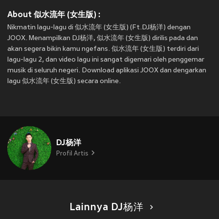
About 似水流年 (女生版) :
Nikmatin lagu-lagu di 似水流年 (女生版) (Ft.DJ杨洋) dengan
JOOX. Menampilkan DJ杨洋, 似水流年 (女生版) dirilis pada
dan
akan segera bikin kamu ngefans. 似水流年 (女生版) terdiri dari
lagu-lagu 2, dan video lagu ini sangat digemari oleh penggemar
musik di seluruh negeri. Download aplikasi JOOX dan dengarkan
lagu 似水流年 (女生版) secara online.
DJ杨洋
Profil Artis
Lainnya DJ杨洋